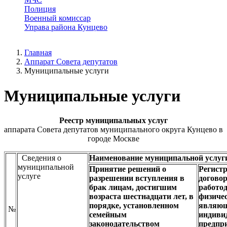
Полиция
Военный комиссар
Управа района Кунцево
Главная
Аппарат Совета депутатов
Муниципальные услуги
Муниципальные услуги
Реестр муниципальных услуг
аппарата Совета депутатов муниципального округа Кунцево в
городе Москве
Сведения о
Наименование муниципальной услуг
муниципальной
Принятие решений о
Регист
услуге
разрешении вступления в
догово
брак лицам, достигшим
работод
возраста шестнадцати лет, в
физиче
порядке, установленном
являю
№
семейным
индиви
законодательством
предпр