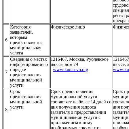
трудово
специал
регистр
прекращ
Категория
Физическое лицо
Физичес
заявителей,
которым
6
предоставляется
муниципальная
услуга
Сведения о местах
1216467, Москва, Рублевское
1216467
информирования о
шоссе, дом 79
шоссе, 
порядке
www
.
kuntsevo
.
org
www
.
ku
7
предоставления
муниципальной
услуги
Срок
Срок предоставления
Срок пр
предоставления
муниципальной услуги
муници
муниципальной
составляет не более 14 дней со
составл
услуги
дня получения запроса
дня пол
8
заявителя о предоставлении
заявите
муниципальной услуги с
муницип
приложением к нему
прилож
необходимых документов
необхо