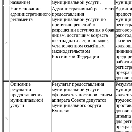
название)
муниципальной услуги.
муницип
Наименование
Административный регламент
Админи
административного
предоставления
предост
регламента
муниципальной услуги по
муницип
принятию решений о
регистр
разрешении вступления в брак
договор
лицам, достигшим возраста
работод
шестнадцати лет, в порядке,
физичес
4
установленном семейным
являющ
законодательством
индиви
Российской Федерации
предпри
работни
регистр
прекращ
договор
Описание
Результат предоставления
Результ
результата
муниципальной услуги
муници
предоставления
оформляется постановлением
являетс
муниципальной
аппарата Совета депутатов
трудово
услуги
муниципального округа
простав
Кунцево.
договор
штампа 
5
для рег
прекращ
договор