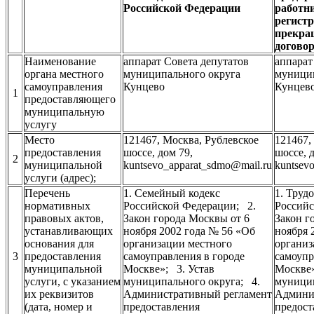
Российской Федерации
работни
регист
прекра
догово
Наименование
аппарат Совета депутатов
аппарат
органа местного
муниципального округа
муници
самоуправления
Кунцево
Кунцев
1
предоставляющего
муниципальную
услугу
Место
121467, Москва, Рублевское
121467,
предоставления
шоссе, дом 79,
шоссе, 
2
муниципальной
kuntsevo_apparat_sdmo@mail.ru
kuntsev
услуги (адрес);
Перечень
1. Семейный кодекс
1. Труд
нормативных
Российской Федерации; 2.
Российс
правовых актов,
Закон города Москвы от 6
Закон г
устанавливающих
ноября 2002 года № 56 «Об
ноября 
основания для
организации местного
организ
3
предоставления
самоуправления в городе
самоупр
муниципальной
Москве»; 3. Устав
Москве»
услуги, с указанием
муниципального округа; 4.
муницип
их реквизитов
Административный регламент
Админи
(дата, номер и
предоставления
предост