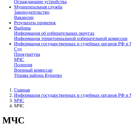
Ограждающие устройства
Муниципальная служба
Законодательство
Вакансии
Результаты проверок
Выборы
Информация об избирательных округах
Информация территориальной избирательной комиссии
Информация государственных и судебных органов РФ и
Суд
Прокуратура
МЧС
Полиция
Военный комиссар
Управа района Кунцево
Главная
Информация государственных и судебных органов РФ и
МЧС
МЧС
МЧС